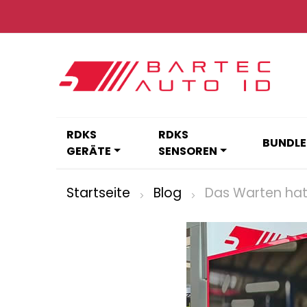
Zum
Inhalt
springen
RDKS
RDKS
BUNDLE
GERÄTE
SENSOREN
Startseite
Blog
Das Warten hat 