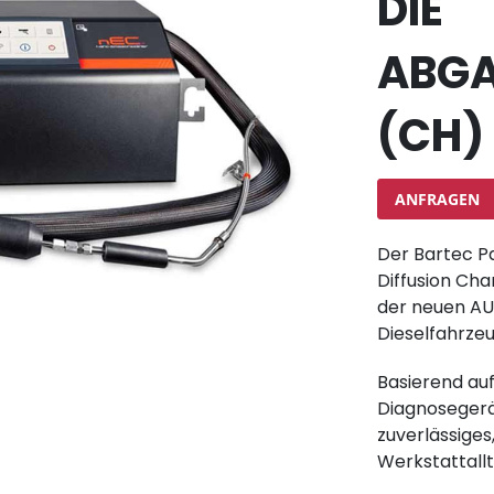
DIE
ABG
(CH)
ANFRAGEN
Der Bartec P
Diffusion Ch
der neuen AU
Dieselfahrzeu
Basierend au
Diagnosegerä
zuverlässiges
Werkstattallt