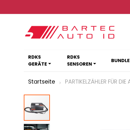
Zum
Inhalt
springen
RDKS
RDKS
BUNDLE
GERÄTE
SENSOREN
Startseite
PARTIKELZÄHLER FÜR DI
Zum
Ende
der
Bildgalerie
springen