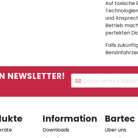
Auf toxische
Technologien
und Ansprech
Betrieb mach
perfekten Di
Falls zukünft
Benzinfahrze
N NEWSLETTER!
dukte
Information
Bartec
eräte
Downloads
Über uns