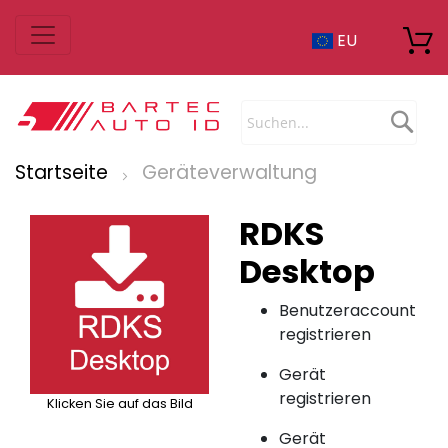
Zum
EU
Inhalt
springen
Sea
Startseite
Geräteverwaltung
RDKS
Desktop
Benutzeraccount
registrieren
Gerät
registrieren
Klicken Sie auf das Bild
Gerät