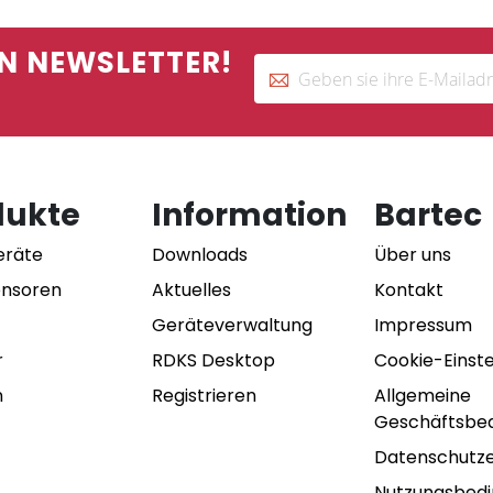
N NEWSLETTER!
dukte
Information
Bartec
eräte
Downloads
Über uns
ensoren
Aktuelles
Kontakt
Geräteverwaltung
Impressum
r
RDKS Desktop
Cookie-Einst
n
Registrieren
Allgemeine
Geschäftsbe
Datenschutze
Nutzungsbed