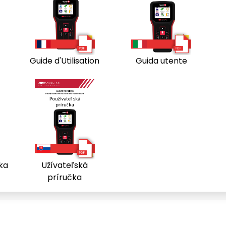
Guide d'Utilisation
Guida utente
čka
Užívateľská
príručka