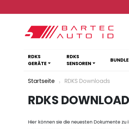
Zum
Inhalt
springen
RDKS
RDKS
BUNDLE
GERÄTE
SENSOREN
Startseite
RDKS Downloads
RDKS DOWNLOAD
Hier können sie die neuesten Dokumente zu 