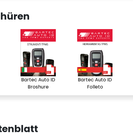
chüren
Bartec Auto ID
Bartec Auto ID
Broshure
Folleto
enblatt