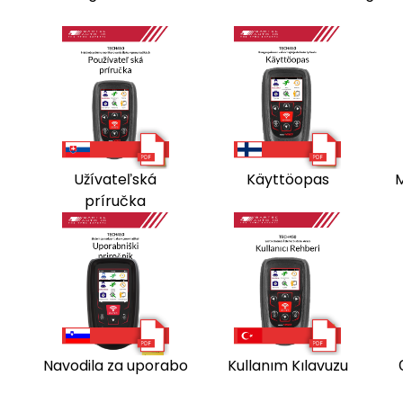
Užívateľská
Käyttöopas
M
príručka
Navodila za uporabo
Kullanım Kılavuzu