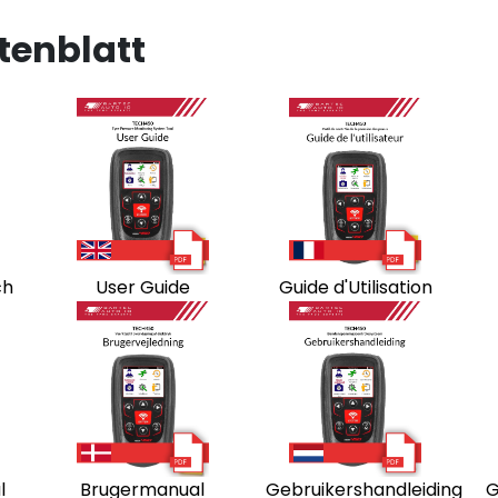
tenblatt
ch
User Guide
Guide d'Utilisation
l
Brugermanual
Gebruikershandleiding
G