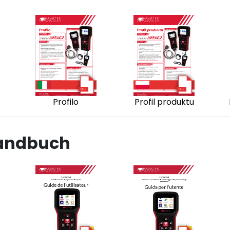
Profilo
Profil produktu
andbuch