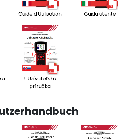
Guide d'Utilisation
Guida utente
čka
UUžívateľská
príručka
utzerhandbuch