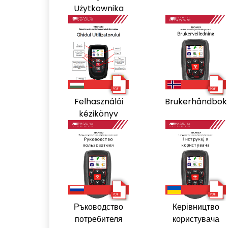
Użytkownika
Felhasználói
Brukerhåndbok
kézikönyv
Ръководство
Керівництво
потребителя
користувача