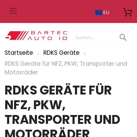
Zum
EU
Inhalt
springen
Sea
Startseite
RDKS Geräte
RDKS Geräte für NFZ, PKW, Transporter und
Motorräder
RDKS GERÄTE FÜR
NFZ, PKW,
TRANSPORTER UND
MOTORRÄDER