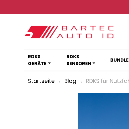
Zum
Inhalt
springen
RDKS
RDKS
BUNDLE
GERÄTE
SENSOREN
Startseite
Blog
RDKS für Nutzf