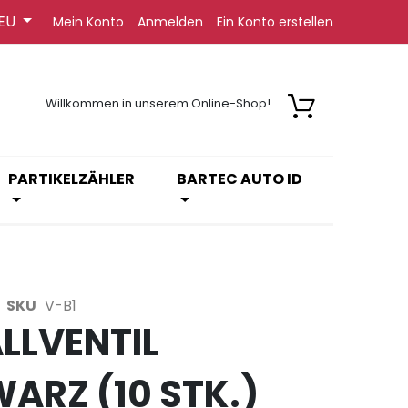
EU
Mein Konto
Anmelden
Ein Konto erstellen
Willkommen in unserem Online-Shop!
PARTIKELZÄHLER
BARTEC AUTO ID
SKU
V-B1
LLVENTIL
ARZ (10 STK.)