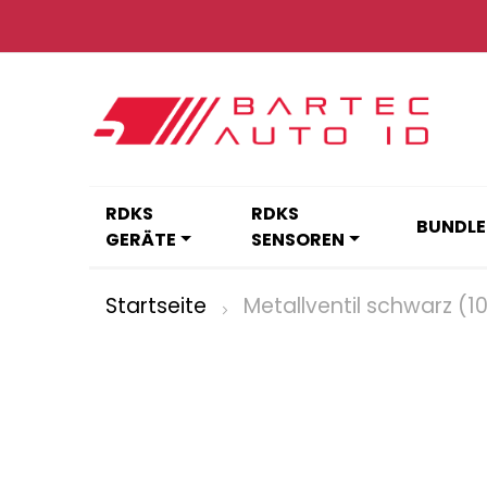
Zum
Inhalt
springen
RDKS
RDKS
BUNDLE
GERÄTE
SENSOREN
Startseite
Metallventil schwarz (10
Zum
Ende
der
Bildgalerie
springen