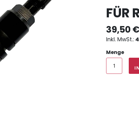
FÜR 
39,50 
4
Menge
I