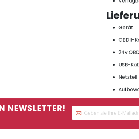
Verfügb
Liefe
Gerät
OBDII-K
24v OBD
USB-Kab
Netzteil
Aufbewa
N NEWSLETTER!