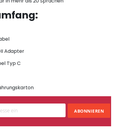
ar in mehr als 20 Sprachen
rumfang:
abel
II Adapter
el Typ C
hrungskarton
ABONNIEREN