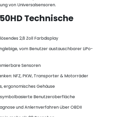
ng von Universalsensoren.
50HD Technische
ösendes 2,8 Zoll Farbdisplay
anglebige, vom Benutzer austauschbarer LiPo-
mierbare Sensoren
nken: NFZ, PKW, Transporter & Motorräder
s, ergonomisches Gehäuse
e symbolbasierte Benutzeroberfläche
agnose und Anlernverfahren über OBDII