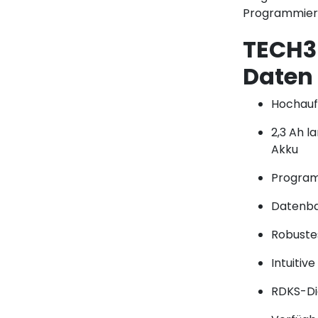
Programmieru
TECH3
Daten
Hochaufl
2,3 Ah l
Akku
Program
Datenba
Robuste
Intuitiv
RDKS-Di