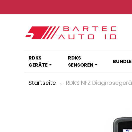
Zum
Inhalt
springen
RDKS
RDKS
BUNDLE
GERÄTE
SENSOREN
Startseite
RDKS NFZ Diagnosegerät
Zum
Ende
der
Bildgalerie
springen