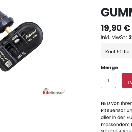
GUMM
19,90 €
2
Kauf 50 für
Menge
I
NEU von Ihre
RiteSensor un
aller in der 
messendem RD
Geräte + Sen