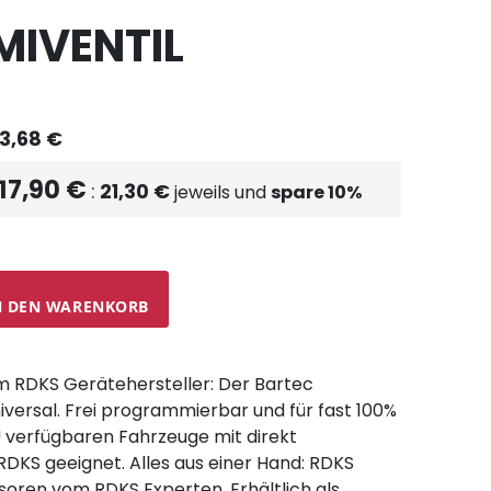
IVENTIL
3,68 €
17,90 €
21,30 €
jeweils und
spare
10
%
N DEN WARENKORB
m RDKS Gerätehersteller: Der Bartec
iversal. Frei programmierbar und für fast 100%
EU verfügbaren Fahrzeuge mit direkt
KS geeignet. Alles aus einer Hand: RDKS
soren vom RDKS Experten. Erhältlich als