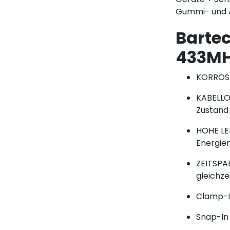
Gummi- und A
Bartec
433M
KORROSI
KABELLO
Zustand
HOHE LE
Energi
ZEITSPA
gleichzei
Clamp-I
Snap-In 