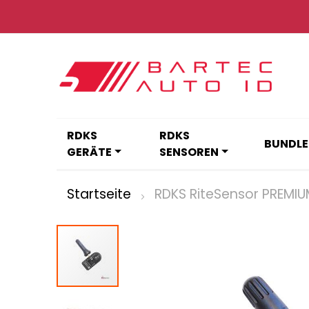
Zum
Inhalt
springen
RDKS
RDKS
BUNDLE
GERÄTE
SENSOREN
Startseite
RDKS RiteSensor PREMIU
Zum
Ende
der
Bildgalerie
springen