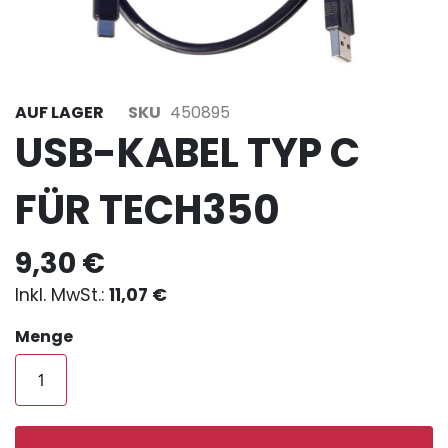
AUF LAGER
SKU
450895
USB-KABEL TYP C
FÜR TECH350
9,30 €
11,07 €
Menge