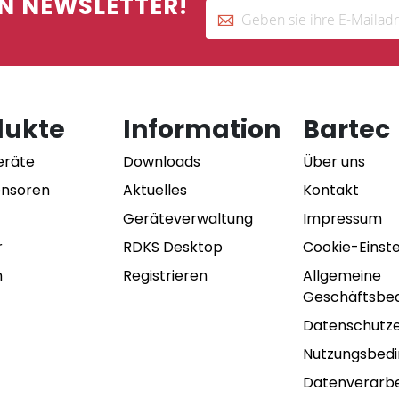
N NEWSLETTER!
dukte
Information
Bartec
eräte
Downloads
Über uns
ensoren
Aktuelles
Kontakt
Geräteverwaltung
Impressum
r
RDKS Desktop
Cookie-Einst
n
Registrieren
Allgemeine
Geschäftsbe
Datenschutze
Nutzungsbed
Datenverarbe