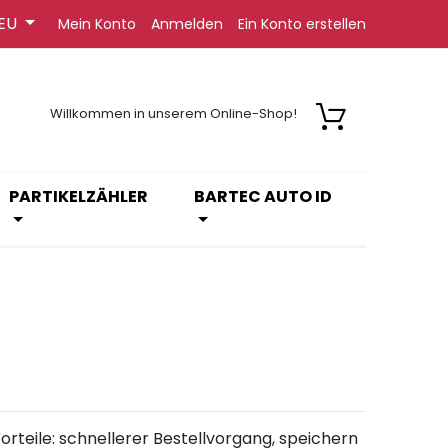
EU
Mein Konto
Anmelden
Ein Konto erstellen
Willkommen in unserem Online-Shop!
PARTIKELZÄHLER
BARTEC AUTO ID
orteile: schnellerer Bestellvorgang, speichern