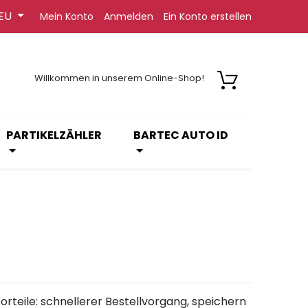
EU
Mein Konto
Anmelden
Ein Konto erstellen
Willkommen in unserem Online-Shop!
PARTIKELZÄHLER
BARTEC AUTO ID
orteile: schnellerer Bestellvorgang, speichern